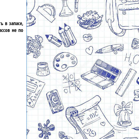
ь в запасе,
ассов
не по