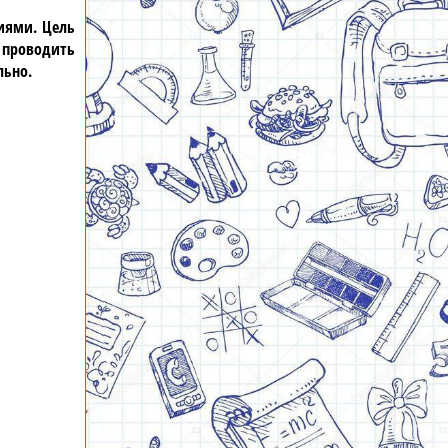
иями. Цель
 проводить
льно.