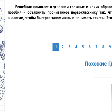
Решебник
помогает в усвоении сложных и ярких образо
пособия – объяснить прочитанное
первокласснику
так, чт
аналогии, чтобы быстрее запоминать и понимать тексты. Это
1
2
3
4
5
6
7
8
9
Похожие ГД