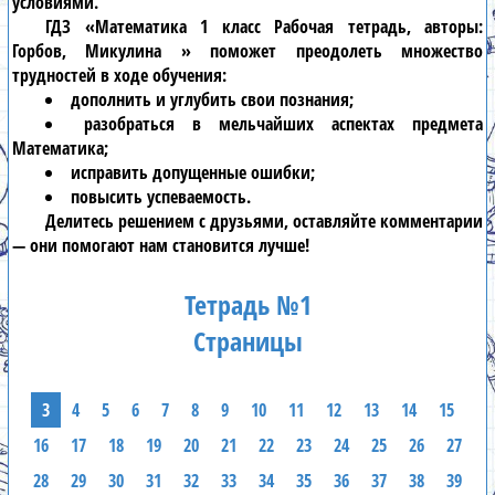
условиями.
ГДЗ «Математика 1 класс Рабочая тетрадь, авторы:
Горбов, Микулина » поможет преодолеть множество
трудностей в ходе обучения:
дополнить и углубить свои познания;
разобраться в мельчайших аспектах предмета
Математика;
исправить допущенные ошибки;
повысить успеваемость.
Делитесь решением с друзьями, оставляйте комментарии
— они помогают нам становится лучше!
Тетрадь №1
Страницы
3
4
5
6
7
8
9
10
11
12
13
14
15
16
17
18
19
20
21
22
23
24
25
26
27
28
29
30
31
32
33
34
35
36
37
38
39