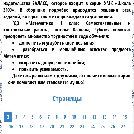
издательства БАЛАСС, которое входит в серии УМК «Школа
2100». В сборнике подробно приводятся решения всех
заданий, которые так же сопровождаются условиями.
ГДЗ «Математика 1 класс Самостоятельные и
контрольные работы, авторы: Козлова, Рубин» поможет
преодолеть множество трудностей в ходе обучения:
дополнить и углубить свои познания;
разобраться в мельчайших аспектах предмета
Математика;
исправить допущенные ошибки;
повысить успеваемость.
Делитесь решением с друзьями, оставляйте комментарии
— они помогают нам становится лучше!
Страницы
2
3
4
5
6
7
8
9
10
11
12
13
14
15
16
17
18
19
20
21
22
23
24
25
26
27