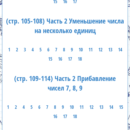
15
16
17
(стр. 105-108) Часть 2 Уменьшение числа
на несколько единиц
1
2
3
4
5
6
7
8
9
10
11
12
13
14
15
16
17
18
(стр. 109-114) Часть 2 Прибавление
чисел 7, 8, 9
1
2
4
5
6
7
8
9
10
11
12
13
14
15
16
17
18