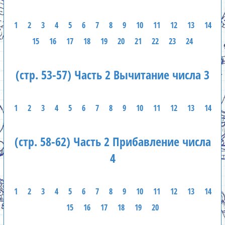
1
2
3
4
5
6
7
8
9
10
11
12
13
14
15
16
17
18
19
20
21
22
23
24
(стр. 53-57) Часть 2 Вычитание числа 3
1
2
3
4
5
6
7
8
9
10
11
12
13
14
(стр. 58-62) Часть 2 Прибавление числа
4
1
2
3
4
5
6
7
8
9
10
11
12
13
14
15
16
17
18
19
20