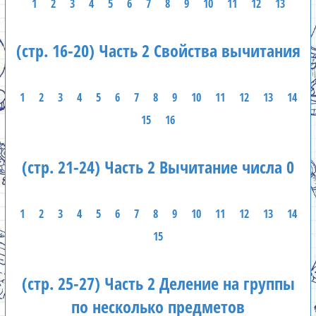
1
2
3
4
5
6
7
8
9
10
11
12
13
(стр. 16-20) Часть 2 Свойства вычитания
1
2
3
4
5
6
7
8
9
10
11
12
13
14
15
16
(стр. 21-24) Часть 2 Вычитание числа 0
1
2
3
4
5
6
7
8
9
10
11
12
13
14
15
(стр. 25-27) Часть 2 Деление на группы
по несколько предметов