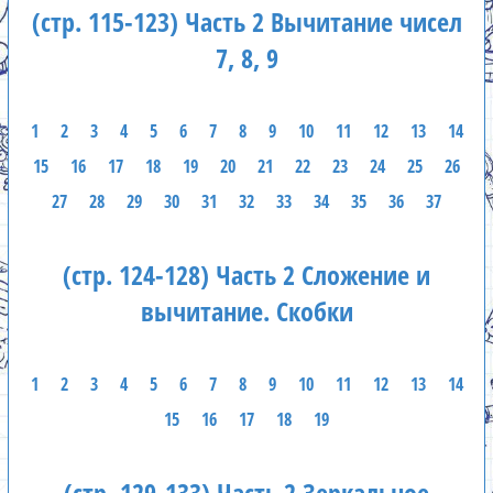
(стр. 115-123) Часть 2 Вычитание чисел
7, 8, 9
1
2
3
4
5
6
7
8
9
10
11
12
13
14
15
16
17
18
19
20
21
22
23
24
25
26
27
28
29
30
31
32
33
34
35
36
37
(стр. 124-128) Часть 2 Сложение и
вычитание. Скобки
1
2
3
4
5
6
7
8
9
10
11
12
13
14
15
16
17
18
19
(стр. 129-133) Часть 2 Зеркальное