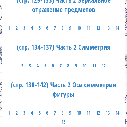
отражение предметов
1
2
3
4
5
6
7
8
9
10
11
12
13
14
(стр. 134-137) Часть 2 Симметрия
2
3
4
5
6
7
8
9
10
11
12
(стр. 138-142) Часть 2 Оси симметрии
фигуры
1
2
3
4
5
6
7
8
9
10
11
12
13
14
15