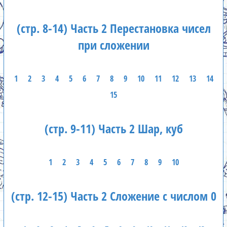
(стр. 8-14) Часть 2 Перестановка чисел
при сложении
1
2
3
4
5
6
7
8
9
10
11
12
13
14
15
(стр. 9-11) Часть 2 Шар, куб
1
2
3
4
5
6
7
8
9
10
(стр. 12-15) Часть 2 Сложение с числом 0