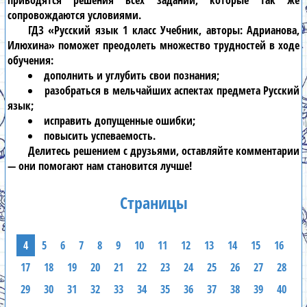
приводятся решения всех заданий, которые так же
сопровождаются условиями.
ГДЗ «Русский язык 1 класс Учебник, авторы: Адрианова,
Илюхина» поможет преодолеть множество трудностей в ходе
обучения:
дополнить и углубить свои познания;
разобраться в мельчайших аспектах предмета Русский
язык;
исправить допущенные ошибки;
повысить успеваемость.
Делитесь решением с друзьями, оставляйте комментарии
— они помогают нам становится лучше!
Страницы
4
5
6
7
8
9
10
11
12
13
14
15
16
17
18
19
20
21
22
23
24
25
26
27
28
29
30
31
32
33
34
35
36
37
38
39
40