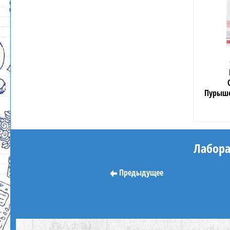
Пурыше
Лабора
Предыдущее