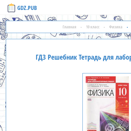
GDZ.PUB
Главная
10 класс
Физика
ГДЗ Решебник Тетрадь для лабо