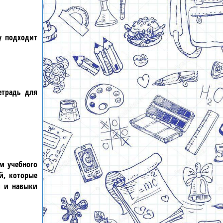
у подходит
етрадь для
м учебного
й, которые
я и навыки