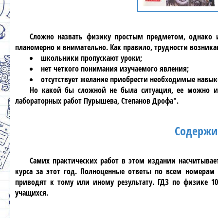
Сложно назвать
физику
простым предметом, однако и
планомерно и внимательно. Как правило, трудности возникают
школьники пропускают уроки;
нет четкого понимания изучаемого явления;
отсутствует желание приобрести необходимые навык
Но какой бы сложной не была ситуация, ее можно и
лабораторных работ Пурышева, Степанов Дрофа"
.
Содержи
Самих практических работ в этом издании насчитывает
курса за этот год. Полноценные ответы по всем номерам
приводят к тому или иному результату.
ГДЗ по физике 1
учащихся.