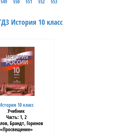
§49
§50
§51
§52
§53
ДЗ История 10 класс
История 10 класс
Учебник
1, 2
лов, Брандт, Горинов
«Просвещение»