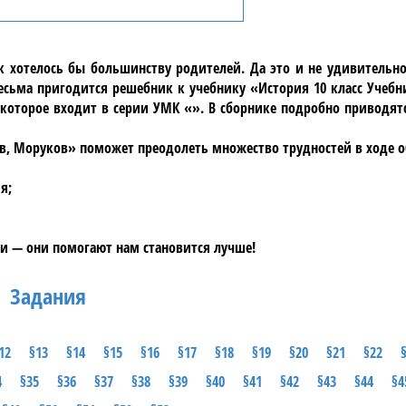
ак хотелось бы большинству родителей. Да это и не удивительн
ьма пригодится решебник к учебнику «История 10 класс Учебни
 которое входит в серии УМК «». В сборнике подробно приводят
лов, Моруков» поможет преодолеть множество трудностей в ходе о
я;
и — они помогают нам становится лучше!
Задания
12
§13
§14
§15
§16
§17
§18
§19
§20
§21
§22
4
§35
§36
§37
§38
§39
§40
§41
§42
§43
§44
§4