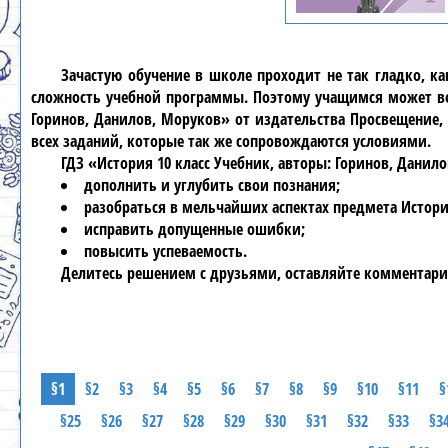
Зачастую обучение в школе проходит не так гладко, к
сложность учебной программы. Поэтому учащимся может вес
Горинов, Данилов, Моруков» от издательства Просвещение,
всех заданий, которые так же сопровождаются условиями.
ГДЗ «История 10 класс Учебник, авторы: Горинов, Дани
дополнить и углубить свои познания;
разобраться в мельчайших аспектах предмета Истори
исправить допущенные ошибки;
повысить успеваемость.
Делитесь решением с друзьями, оставляйте комментари
§1
§2
§3
§4
§5
§6
§7
§8
§9
§10
§11
§
§25
§26
§27
§28
§29
§30
§31
§32
§33
§3