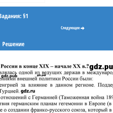
Задания: §1
Следующее
Решение