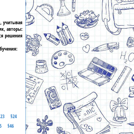
о, учитывая
к, авторы:
ся решения
бучения:
§23
§24
5
§46