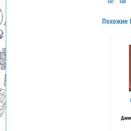
§47
§48
Похожие Г
Дани