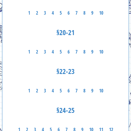
1
2
3
4
5
6
7
8
9
10
§20-21
1
2
3
4
5
6
7
8
9
10
§22-23
1
2
3
4
5
6
7
8
9
10
§24-25
1
2
3
4
5
6
7
8
9
10
11
12