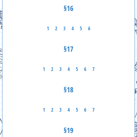
§16
1
2
3
4
5
6
§17
1
2
3
4
5
6
7
§18
1
2
3
4
5
6
7
§19