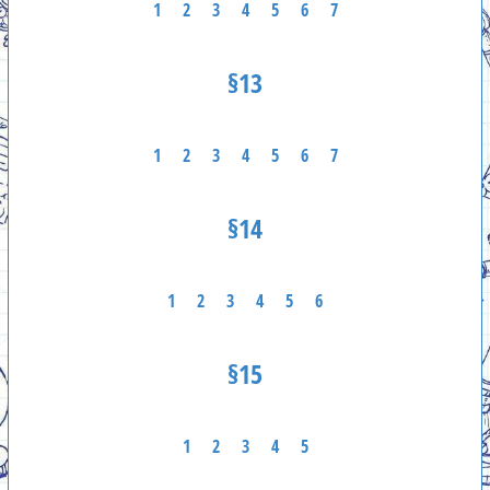
1
2
3
4
5
6
7
§13
1
2
3
4
5
6
7
§14
1
2
3
4
5
6
§15
1
2
3
4
5