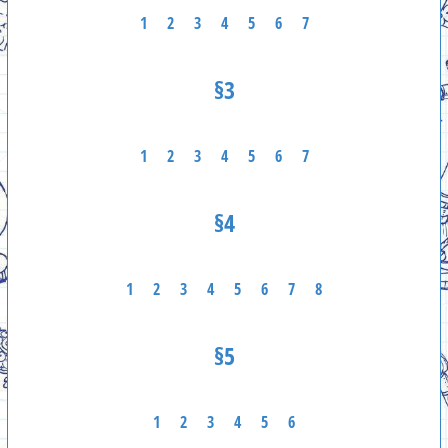
1
2
3
4
5
6
7
§3
1
2
3
4
5
6
7
§4
1
2
3
4
5
6
7
8
§5
1
2
3
4
5
6