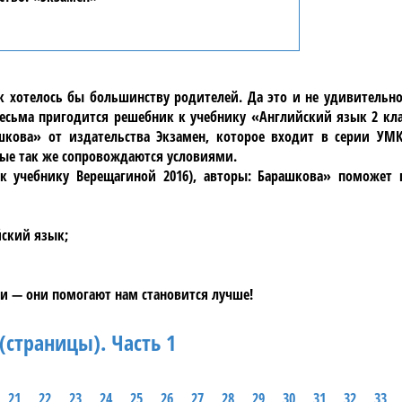
ак хотелось бы большинству родителей. Да это и не удивительн
сьма пригодится решебник к учебнику «Английский язык 2 кла
ашкова» от издательства Экзамен, которое входит в серии УМ
рые так же сопровождаются условиями.
к учебнику Верещагиной 2016), авторы: Барашкова» поможет 
йский язык;
и — они помогают нам становится лучше!
(страницы). Часть 1
21
22
23
24
25
26
27
28
29
30
31
32
33