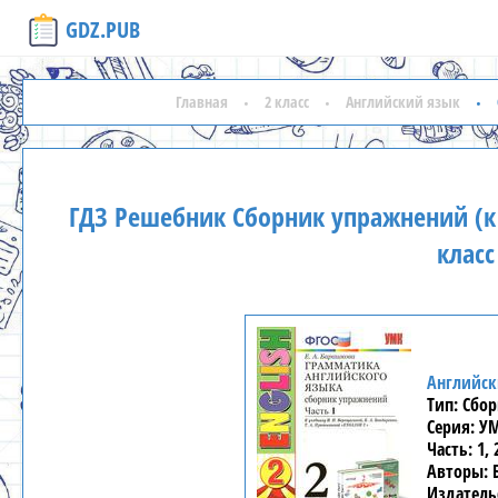
GDZ.PUB
Главная
2 класс
Английский язык
ГДЗ Решебник Сборник упражнений (к
клас
Английск
Сбор
У
1, 