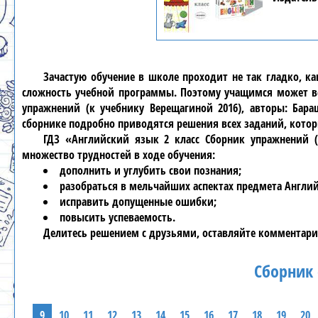
Зачастую обучение в школе проходит не так гладко, к
сложность учебной программы. Поэтому учащимся может ве
упражнений (к учебнику Верещагиной 2016), авторы: Бар
сборнике подробно приводятся решения всех заданий, кото
ГДЗ «Английский язык 2 класс Сборник упражнений (
множество трудностей в ходе обучения:
дополнить и углубить свои познания;
разобраться в мельчайших аспектах предмета Англи
исправить допущенные ошибки;
повысить успеваемость.
Делитесь решением с друзьями, оставляйте комментари
Сборник 
9
10
11
12
13
14
15
16
17
18
19
20