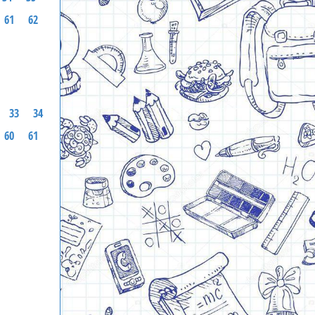
61
62
33
34
60
61