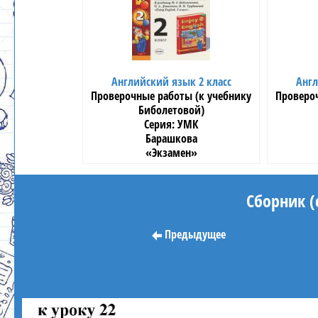
Английский язык 2 класс
Англ
Проверочные работы (к учебнику
Проверо
Биболетовой)
УМК
Барашкова
«Экзамен»
Сборник (
Предыдущее