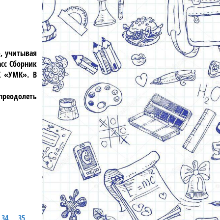
о, учитывая
сс Сборник
К «УМК». В
преодолеть
34
35