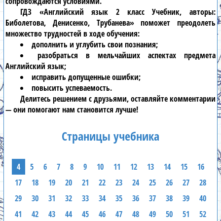
сопровождаются условиями.
ГДЗ «Английский язык 2 класс Учебник, авторы:
Биболетова, Денисенко, Трубанева» поможет преодолеть
множество трудностей в ходе обучения:
дополнить и углубить свои познания;
разобраться в мельчайших аспектах предмета
Английский язык;
исправить допущенные ошибки;
повысить успеваемость.
Делитесь решением с друзьями, оставляйте комментарии
— они помогают нам становится лучше!
Страницы учебника
4
5
6
7
8
9
10
11
12
13
14
15
16
17
18
19
20
21
22
23
24
25
26
27
28
29
30
31
32
33
34
35
36
37
38
39
40
41
42
43
44
45
46
47
48
49
50
51
52