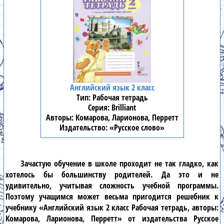
Английский язык 2 класс
Рабочая тетрадь
Brilliant
Комарова, Ларионова, Перретт
«Русское слово»
Зачастую обучение в школе проходит не так гладко, как
хотелось бы большинству родителей. Да это и не
удивительно, учитывая сложность учебной программы.
Поэтому учащимся может весьма пригодится решебник к
учебнику «Английский язык 2 класс Рабочая тетрадь, авторы:
Комарова, Ларионова, Перретт» от издательства Русское