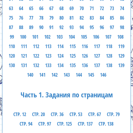
63
64
65
66
67
68
69
70
71
72
73
74
75
76
77
78
79
80
81
82
83
84
85
86
87
88
89
90
91
92
93
94
95
96
97
98
99
100
101
102
103
104
105
106
107
108
110
111
112
113
114
115
116
117
118
119
120
121
122
123
124
125
126
127
128
129
130
131
132
133
134
135
136
137
138
139
140
141
142
143
144
145
146
Часть 1. Задания по страницам
СТР. 12
СТР. 20
СТР. 36
СТР. 53
СТР. 67
СТР. 79
СТР. 94
СТР. 97
СТР. 125
СТР. 137
СТР. 138