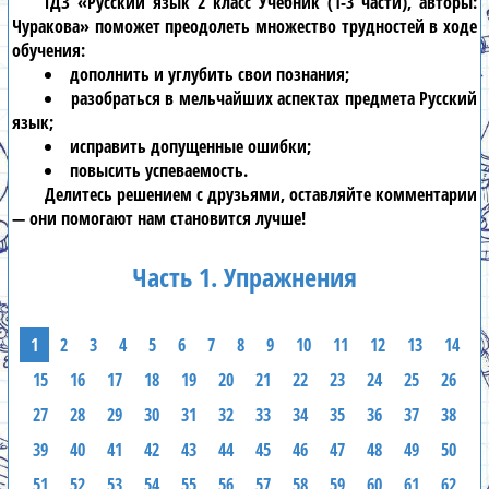
ГДЗ «Русский язык 2 класс Учебник (1-3 части), авторы:
Чуракова» поможет преодолеть множество трудностей в ходе
обучения:
дополнить и углубить свои познания;
разобраться в мельчайших аспектах предмета Русский
язык;
исправить допущенные ошибки;
повысить успеваемость.
Делитесь решением с друзьями, оставляйте комментарии
— они помогают нам становится лучше!
Часть 1. Упражнения
1
2
3
4
5
6
7
8
9
10
11
12
13
14
15
16
17
18
19
20
21
22
23
24
25
26
27
28
29
30
31
32
33
34
35
36
37
38
39
40
41
42
43
44
45
46
47
48
49
50
51
52
53
54
55
56
57
58
59
60
61
62