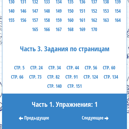
130
131
132
133
134
135
136
137
138
139
140
146
147
148
149
150
151
152
153
154
155
156
157
158
159
160
161
162
163
164
165
166
167
168
169
170
Часть 3. Задания по страницам
СТР. 5
СТР. 24
СТР. 34
СТР. 44
СТР. 56
СТР. 60
СТР. 66
СТР. 73
СТР. 82
СТР. 91
СТР. 124
СТР. 134
СТР. 140
СТР. 151
Часть 1. Упражнения: 1
Предыдущее
Следующее