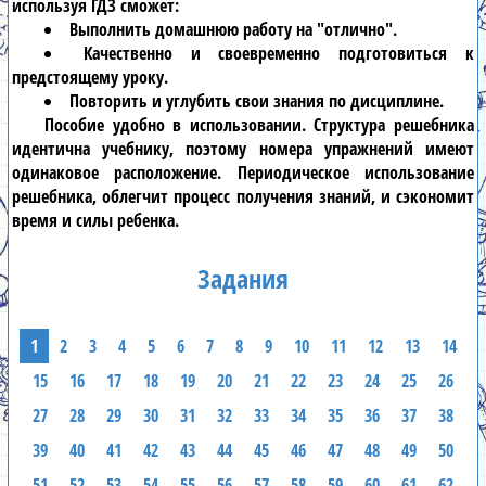
используя
ГДЗ
сможет:
Выполнить домашнюю работу на "отлично".
Качественно и своевременно подготовиться к
предстоящему уроку.
Повторить и углубить свои знания по дисциплине.
Пособие удобно в использовании. Структура
решебника
идентична учебнику, поэтому номера упражнений имеют
одинаковое расположение. Периодическое использование
решебника
, облегчит процесс получения знаний, и сэкономит
время и силы ребенка.
Задания
1
2
3
4
5
6
7
8
9
10
11
12
13
14
15
16
17
18
19
20
21
22
23
24
25
26
27
28
29
30
31
32
33
34
35
36
37
38
39
40
41
42
43
44
45
46
47
48
49
50
51
52
53
54
55
56
57
58
59
60
61
62