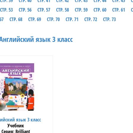
СТР. 39
СТР. 40
СТР. 41
СТР. 42
СТР. 43
СТР. 44
СТР. 45
С
СТР. 53
СТР. 56
СТР. 57
СТР. 58
СТР. 59
СТР. 60
СТР. 61
С
67
СТР. 68
СТР. 69
СТР. 70
СТР. 71
СТР. 72
СТР. 73
Английский язык 3 класс
ийский язык 3 класс
Учебник
Brilliant