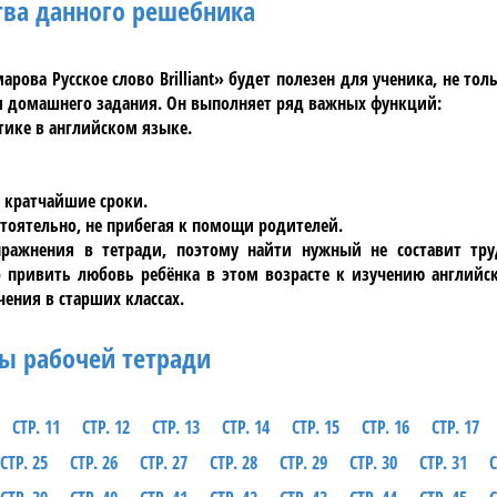
ва данного решебника
рова Русское слово Brilliant»
будет полезен для ученика, не тол
я домашнего задания. Он выполняет ряд важных функций:
тике в английском языке.
 кратчайшие сроки.
тоятельно, не прибегая к помощи родителей.
ражнения в тетради, поэтому найти нужный не составит тр
о привить любовь ребёнка в этом возрасте к изучению
английс
чения в старших классах.
ы рабочей тетради
СТР. 11
СТР. 12
СТР. 13
СТР. 14
СТР. 15
СТР. 16
СТР. 17
СТР. 25
СТР. 26
СТР. 27
СТР. 28
СТР. 29
СТР. 30
СТР. 31
С