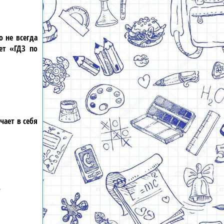
 не всегда
дет
«ГДЗ по
чает в себя
.