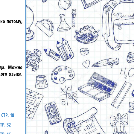
ько потому,
уда. Можно
кого языка
,
СТР. 18
ТР. 32