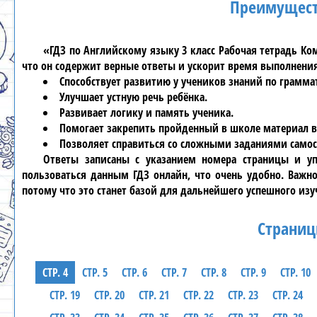
Преимущест
«ГДЗ по Английскому языку 3 класс Рабочая тетрадь Кома
что он содержит верные ответы и ускорит время выполнени
Способствует развитию у учеников знаний по грамма
Улучшает устную речь ребёнка.
Развивает логику и память ученика.
Помогает закрепить пройденный в школе материал в
Позволяет справиться со сложными заданиями самос
Ответы записаны с указанием номера страницы и уп
пользоваться данным
ГДЗ
онлайн, что очень удобно. Важн
потому что это станет базой для дальнейшего успешного изу
Страниц
СТР. 4
СТР. 5
СТР. 6
СТР. 7
СТР. 8
СТР. 9
СТР. 10
СТР. 19
СТР. 20
СТР. 21
СТР. 22
СТР. 23
СТР. 24