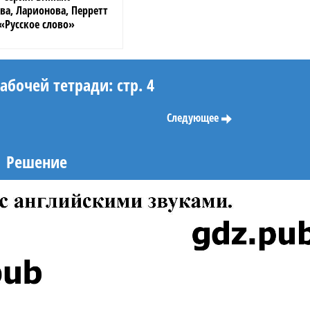
ва, Ларионова, Перретт
«Русское слово»
бочей тетради: стр. 4
Следующее
Решение