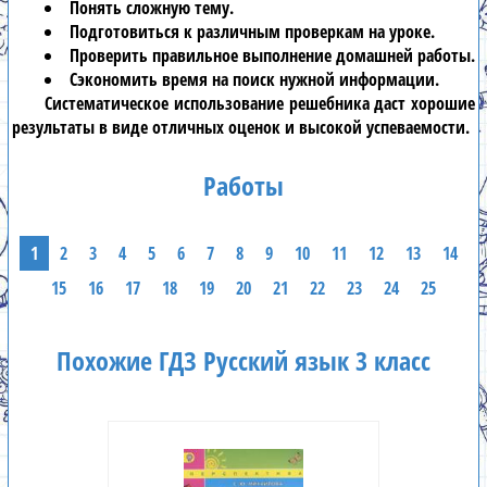
Понять сложную тему.
Подготовиться к различным проверкам на уроке.
Проверить правильное выполнение домашней работы.
Сэкономить время на поиск нужной информации.
Систематическое использование
решебника
даст хорошие
результаты в виде отличных оценок и высокой успеваемости.
Работы
1
2
3
4
5
6
7
8
9
10
11
12
13
14
15
16
17
18
19
20
21
22
23
24
25
Похожие ГДЗ Русский язык 3 класс