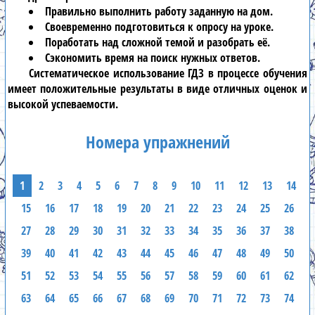
Правильно выполнить работу заданную на дом.
Своевременно подготовиться к опросу на уроке.
Поработать над сложной темой и разобрать её.
Сэкономить время на поиск нужных ответов.
Систематическое использование
ГДЗ
в процессе обучения
имеет положительные результаты в виде отличных оценок и
высокой успеваемости.
Номера упражнений
1
2
3
4
5
6
7
8
9
10
11
12
13
14
15
16
17
18
19
20
21
22
23
24
25
26
27
28
29
30
31
32
33
34
35
36
37
38
39
40
41
42
43
44
45
46
47
48
49
50
51
52
53
54
55
56
57
58
59
60
61
62
63
64
65
66
67
68
69
70
71
72
73
74