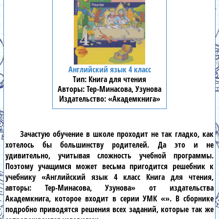
Английский язык 4 класс
Книга для чтения
Тер-Минасова, Узунова
«Академкнига»
Зачастую обучение в школе проходит не так гладко, как
хотелось бы большинству родителей. Да это и не
удивительно, учитывая сложность учебной программы.
Поэтому учащимся может весьма пригодится решебник к
учебнику «Английский язык 4 класс Книга для чтения,
авторы: Тер-Минасова, Узунова» от издательства
Академкнига, которое входит в серии УМК «». В сборнике
подробно приводятся решения всех заданий, которые так же