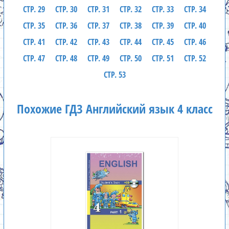
СТР. 29
СТР. 30
СТР. 31
СТР. 32
СТР. 33
СТР. 34
СТР. 35
СТР. 36
СТР. 37
СТР. 38
СТР. 39
СТР. 40
СТР. 41
СТР. 42
СТР. 43
СТР. 44
СТР. 45
СТР. 46
СТР. 47
СТР. 48
СТР. 49
СТР. 50
СТР. 51
СТР. 52
СТР. 53
Похожие ГДЗ Английский язык 4 класс