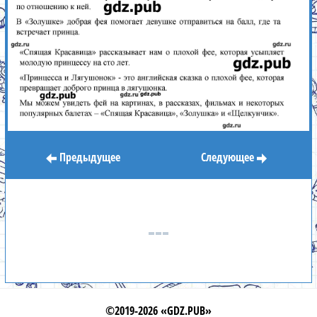
Предыдущее
Следующее
©2019-2026 «GDZ.PUB»