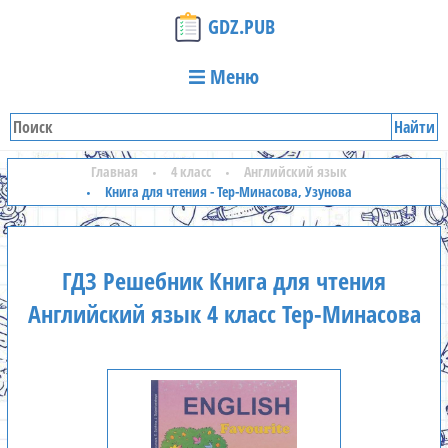
GDZ.PUB
Меню
Найти
Главная
4 класс
Английский язык
Книга для чтения - Тер-Минасова, Узунова
ГДЗ Решебник Книга для чтения
Английский язык 4 класс Тер-Минасова