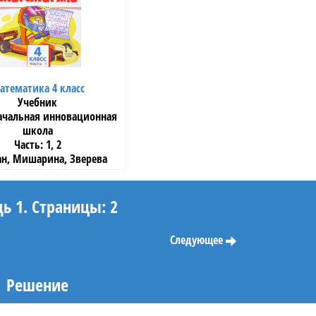
атематика 4 класс
Учебник
ачальная инновационная
школа
1, 2
н, Мишарина, Зверева
«Русское слово»
дь 1. Страницы: 2
Следующее
Решение