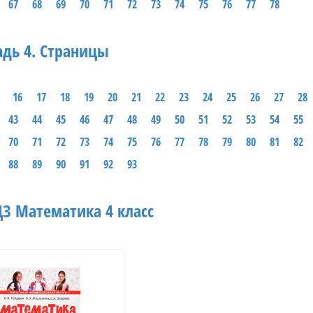
67
68
69
70
71
72
73
74
75
76
77
78
адь 4. Страницы
16
17
18
19
20
21
22
23
24
25
26
27
28
43
44
45
46
47
48
49
50
51
52
53
54
55
70
71
72
73
74
75
76
77
78
79
80
81
82
88
89
90
91
92
93
З Математика 4 класс