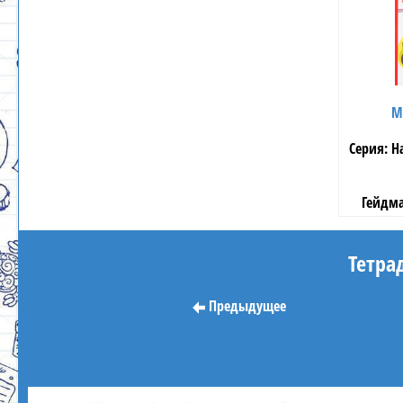
М
Н
Гейдма
Тетра
Предыдущее