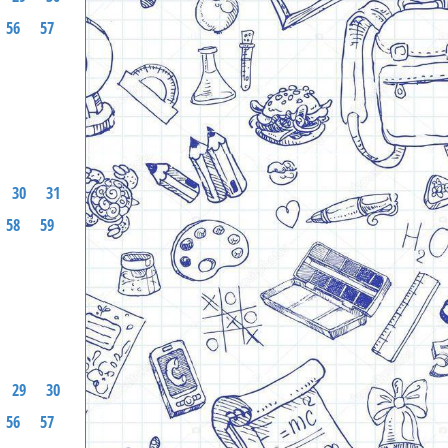
56
57
30
31
58
59
29
30
56
57