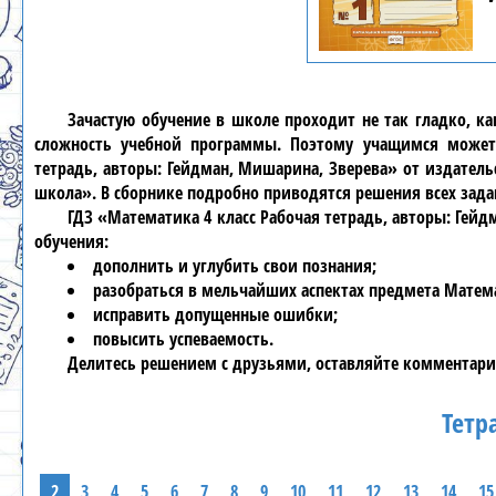
Зачастую обучение в школе проходит не так гладко, к
сложность учебной программы. Поэтому учащимся может
тетрадь, авторы: Гейдман, Мишарина, Зверева» от издатель
школа». В сборнике подробно приводятся решения всех зад
ГДЗ «Математика 4 класс Рабочая тетрадь, авторы: Гей
обучения:
дополнить и углубить свои познания;
разобраться в мельчайших аспектах предмета Матем
исправить допущенные ошибки;
повысить успеваемость.
Делитесь решением с друзьями, оставляйте комментари
Тетр
2
3
4
5
6
7
8
9
10
11
12
13
14
15