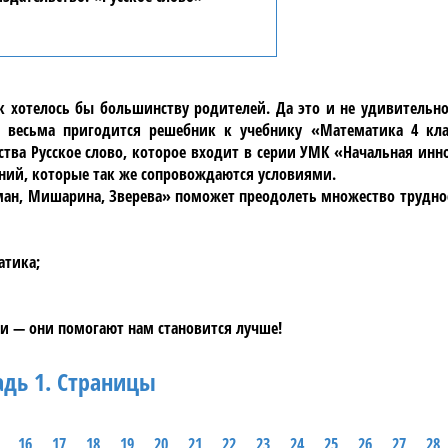
ак хотелось бы большинству родителей. Да это и не удивительн
 весьма пригодится решебник к учебнику «Математика 4 кла
ства Русское слово, которое входит в серии УМК «Начальная ин
аний, которые так же сопровождаются условиями.
дман, Мишарина, Зверева» поможет преодолеть множество трудно
атика;
и — они помогают нам становится лучше!
адь 1. Страницы
16
17
18
19
20
21
22
23
24
25
26
27
28