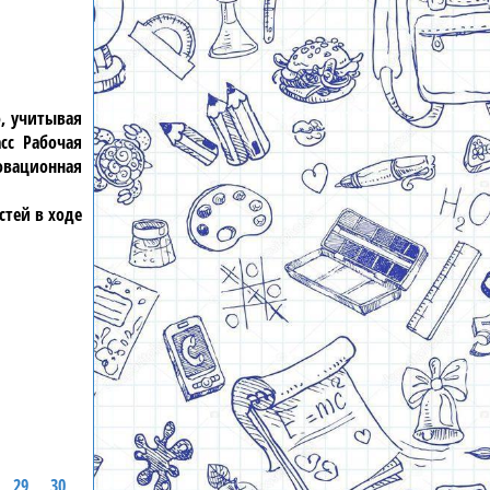
о, учитывая
сс Рабочая
новационная
стей в ходе
29
30