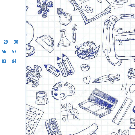
29
30
56
57
83
84