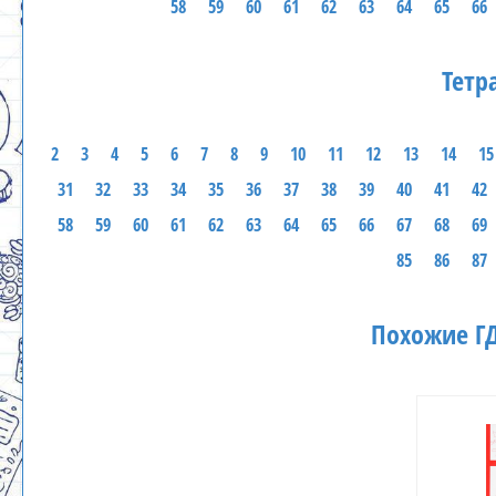
58
59
60
61
62
63
64
65
66
Тетр
2
3
4
5
6
7
8
9
10
11
12
13
14
15
31
32
33
34
35
36
37
38
39
40
41
42
58
59
60
61
62
63
64
65
66
67
68
69
85
86
87
Похожие ГД