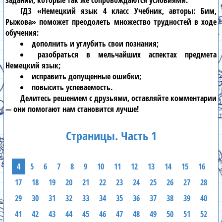
заданий, которые так же сопровождаются условиями.
ГДЗ «Немецкий язык 4 класс Учебник, авторы: Бим,
Рыжова» поможет преодолеть множество трудностей в ходе
обучения:
дополнить и углубить свои познания;
разобраться в мельчайших аспектах предмета
Немецкий язык;
исправить допущенные ошибки;
повысить успеваемость.
Делитесь решением с друзьями, оставляйте комментарии
— они помогают нам становится лучше!
Страницы. Часть 1
4
5
6
7
8
9
10
11
12
13
14
15
16
17
18
19
20
21
22
23
24
25
26
27
28
29
30
31
32
33
34
35
36
37
38
39
40
41
42
43
44
45
46
47
48
49
50
51
52