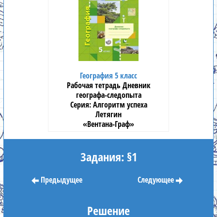
География 5 класс
Рабочая тетрадь Дневник
географа-следопыта
Алгоритм успеха
Летягин
«Вентана-Граф»
Задания: §1
Предыдущее
Следующее
Решение