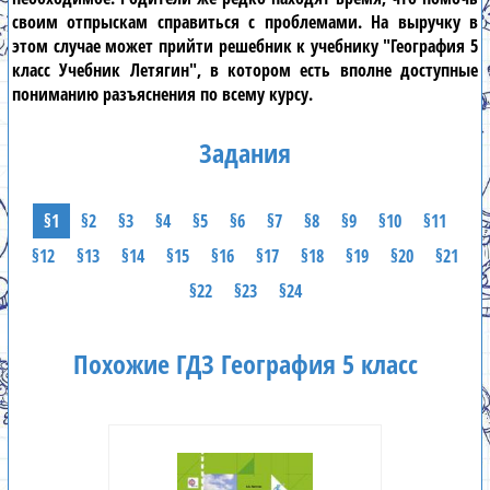
своим отпрыскам справиться с проблемами. На выручку в
этом случае может прийти
решебник к учебнику "География 5
класс Учебник Летягин"
, в котором есть вполне доступные
пониманию разъяснения по всему курсу.
Задания
§1
§2
§3
§4
§5
§6
§7
§8
§9
§10
§11
§12
§13
§14
§15
§16
§17
§18
§19
§20
§21
§22
§23
§24
Похожие ГДЗ География 5 класс