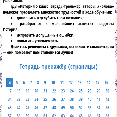
условиями.
ГДЗ «История 5 класс Тетрадь-тренажёр, авторы: Уколова»
поможет преодолеть множество трудностей в ходе обучения:
дополнить и углубить свои познания;
разобраться в мельчайших аспектах предмета
История;
исправить допущенные ошибки;
повысить успеваемость.
Делитесь решением с друзьями, оставляйте комментарии
— они помогают нам становится лучше!
Тетрадь-тренажёр (страницы)
4
5
6
7
8
9
10
11
12
13
14
15
16
17
18
19
20
21
22
23
24
25
28
29
30
31
32
33
34
35
36
37
38
39
40
41
42
43
44
45
46
47
48
49
50
52
53
54
56
57
58
59
60
61
62
63
64
65
66
67
68