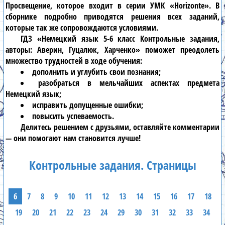
Просвещение, которое входит в серии УМК «Horizonte». В
сборнике подробно приводятся решения всех заданий,
которые так же сопровождаются условиями.
ГДЗ «Немецкий язык 5-6 класс Контрольные задания,
авторы: Аверин, Гуцалюк, Харченко» поможет преодолеть
множество трудностей в ходе обучения:
дополнить и углубить свои познания;
разобраться в мельчайших аспектах предмета
Немецкий язык;
исправить допущенные ошибки;
повысить успеваемость.
Делитесь решением с друзьями, оставляйте комментарии
— они помогают нам становится лучше!
Контрольные задания. Страницы
6
7
8
9
10
11
12
13
14
15
16
17
18
19
20
21
22
23
24
29
30
31
32
33
34