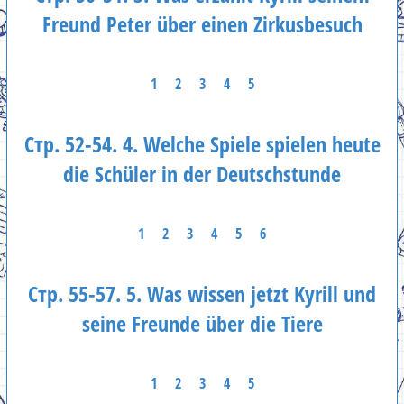
Freund Peter über einen Zirkusbesuch
1
2
3
4
5
Стр. 52-54. 4. Welche Spiele spielen heute
die Schüler in der Deutschstunde
1
2
3
4
5
6
Стр. 55-57. 5. Was wissen jetzt Kyrill und
seine Freunde über die Tiere
1
2
3
4
5