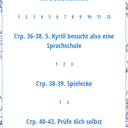
1
2
3
4
5
6
7
8
9
10
11
12
Стр. 36-38. 5. Kyrill besucht also eine
Sprachschule
1
2
3
Стр. 38-39. Spielecke
1
2
Стр. 40-43. Prüfe dich selbst