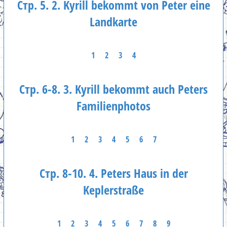
Стр. 5. 2. Kyrill bekommt von Peter eine
Landkarte
1
2
3
4
Стр. 6-8. 3. Kyrill bekommt auch Peters
Familienphotos
1
2
3
4
5
6
7
Стр. 8-10. 4. Peters Haus in der
Keplerstraße
1
2
3
4
5
6
7
8
9