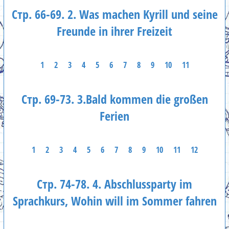
Стр. 66-69. 2. Was machen Kyrill und seine
Freunde in ihrer Freizeit
1
2
3
4
5
6
7
8
9
10
11
Стр. 69-73. 3.Bald kommen die großen
Ferien
1
2
3
4
5
6
7
8
9
10
11
12
Стр. 74-78. 4. Abschlussparty im
Sprachkurs, Wohin will im Sommer fahren