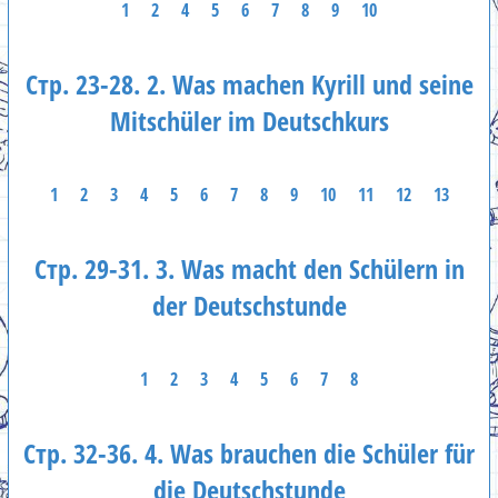
1
2
4
5
6
7
8
9
10
Стр. 23-28. 2. Was machen Kyrill und seine
Mitschüler im Deutschkurs
1
2
3
4
5
6
7
8
9
10
11
12
13
Стр. 29-31. 3. Was macht den Schülern in
der Deutschstunde
1
2
3
4
5
6
7
8
Стр. 32-36. 4. Was brauchen die Schüler für
die Deutschstunde