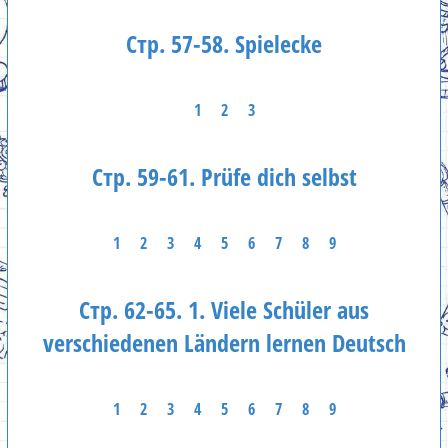
Стр. 57-58. Spielecke
1
2
3
Стр. 59-61. Prüfe dich selbst
1
2
3
4
5
6
7
8
9
Стр. 62-65. 1. Viele Schüler aus
verschiedenen Ländern lernen Deutsch
1
2
3
4
5
6
7
8
9