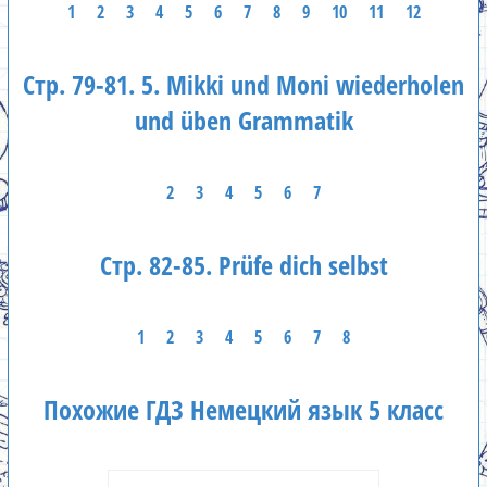
1
2
3
4
5
6
7
8
9
10
11
12
Стр. 79-81. 5. Mikki und Moni wiederholen
und üben Grammatik
2
3
4
5
6
7
Стр. 82-85. Prüfe dich selbst
1
2
3
4
5
6
7
8
Похожие ГДЗ Немецкий язык 5 класс