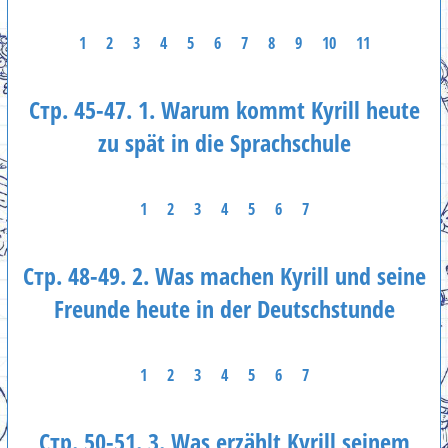
1
2
3
4
5
6
7
8
9
10
11
Стр. 45-47. 1. Warum kommt Kyrill heute
zu spät in die Sprachschule
1
2
3
4
5
6
7
Стр. 48-49. 2. Was machen Kyrill und seine
Freunde heute in der Deutschstunde
1
2
3
4
5
6
7
Стр. 50-51. 3. Was erzählt Kyrill seinem