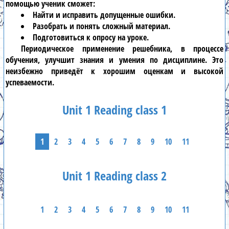
помощью ученик сможет:
Найти и исправить допущенные ошибки.
Разобрать и понять сложный материал.
Подготовиться к опросу на уроке.
Периодическое применение
решебника
, в процессе
обучения, улучшит знания и умения по дисциплине. Это
неизбежно приведёт к хорошим оценкам и высокой
успеваемости.
Unit 1 Reading class 1
1
2
3
4
5
6
7
8
9
10
11
Unit 1 Reading class 2
1
2
3
4
5
6
7
8
9
10
11