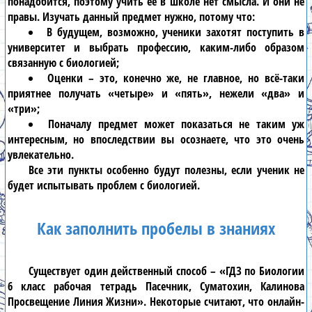
понадобится, поэтому учить её в школе нет смысла. И они не
правы. Изучать данный предмет нужно, потому что:
В будущем, возможно, ученики захотят поступить в
университет и выбрать профессию, каким-либо образом
связанную с биологией;
Оценки – это, конечно же, не главное, но всё-таки
приятнее получать «четыре» и «пять», нежели «два» и
«три»;
Поначалу предмет может показаться не таким уж
интересным, но впоследствии вы осознаете, что это очень
увлекательно.
Все эти пункты особенно будут полезны, если ученик не
будет испытывать проблем с
биологией
.
Как заполнить пробелы в знаниях
Существует один действенный способ –
«ГДЗ по Биологии
6 класс рабочая тетрадь Пасечник, Суматохин, Калинова
Просвещение Линия Жизни»
. Некоторые считают, что
онлайн-