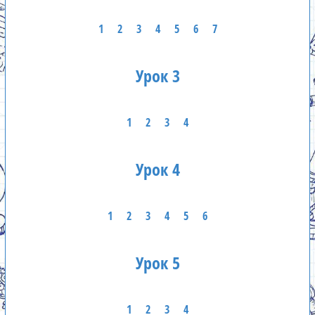
1
2
3
4
5
6
7
Урок 3
1
2
3
4
Урок 4
1
2
3
4
5
6
Урок 5
1
2
3
4