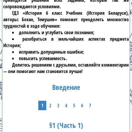
приводятся решения всех заданий, которые так же
сопровождаются условиями.
ГДЗ «История 6 класс Учебник (История Беларуси),
авторы: Бохан, Темушев» поможет преодолеть множество
трудностей в ходе обучения:
дополнить и углубить свои познания;
разобраться в мельчайших аспектах предмета
История;
исправить допущенные ошибки;
повысить успеваемость.
Делитесь решением с друзьями, оставляйте комментарии
— они помогают нам становится лучше!
Введение
1
2
3
4
5
6
7
§1 (Часть 1)