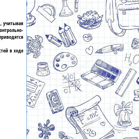
о, учитывая
онтрольно-
приводятся
тей в ходе