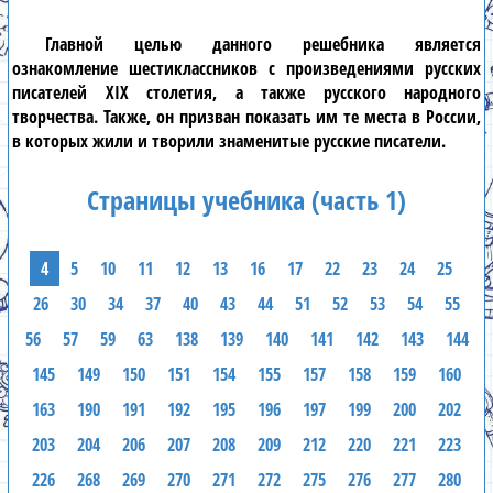
Главной целью данного
решебника
является
ознакомление
шестиклассников
с произведениями русских
писателей XIX столетия, а также русского народного
творчества. Также, он призван показать им те места в России,
в которых жили и творили знаменитые русские писатели.
Страницы учебника (часть 1)
4
5
10
11
12
13
16
17
22
23
24
25
26
30
34
37
40
43
44
51
52
53
54
55
56
57
59
63
138
139
140
141
142
143
144
145
149
150
151
154
155
157
158
159
160
163
190
191
192
195
196
197
199
200
202
203
204
206
207
208
209
212
220
221
223
226
268
269
270
271
272
275
276
277
280