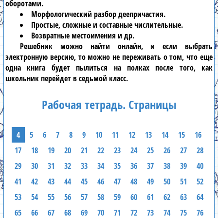
оборотами.
Морфологический разбор деепричастия.
Простые, сложные и составные числительные.
Возвратные местоимения и др.
Решебник
можно найти онлайн, и если выбрать
электронную версию, то можно не переживать о том, что еще
одна книга будет пылиться на полках после того, как
школьник перейдет в
седьмой класс
.
Рабочая тетрадь. Страницы
4
5
6
7
8
9
10
11
12
13
14
15
16
17
18
19
20
21
22
23
24
25
26
27
28
29
30
31
32
33
34
35
36
37
38
39
40
41
42
43
44
45
46
47
48
49
50
51
52
53
54
55
56
57
58
59
60
61
62
63
64
65
66
67
68
69
70
71
72
73
74
75
76