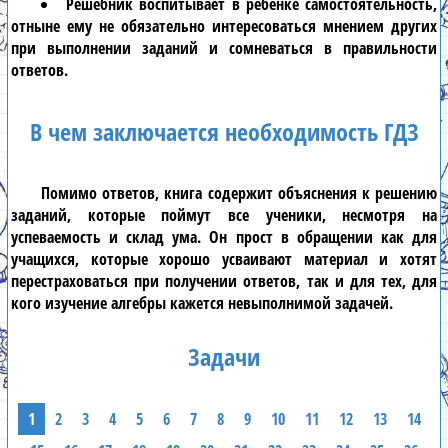
Решебник
воспитывает в ребенке самостоятельность,
отныне ему не обязательно интересоваться мнением других
при выполнении заданий и сомневаться в правильности
ответов.
В чем заключается необходимость ГДЗ
Помимо ответов, книга содержит объяснения к решению
заданий, которые поймут все ученики, несмотря на
успеваемость и склад ума. Он прост в обращении как для
учащихся, которые хорошо усваивают материал и хотят
перестраховаться при получении ответов, так и для тех, для
кого изучение
алгебры
кажется невыполнимой задачей.
Задачи
1
2
3
4
5
6
7
8
9
10
11
12
13
14