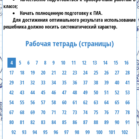
классе;
Начать полноценную подготовку к ГИА.
Для достижения оптимального результата использование
решебника
должно носить систематический характер.
Рабочая тетрадь (страницы)
4
5
6
7
8
9
10
11
12
13
14
15
16
17
18
19
20
21
22
23
24
25
26
27
28
29
31
32
33
34
35
36
37
38
39
40
41
42
43
44
45
46
47
48
49
50
51
52
53
54
55
56
57
58
60
61
62
63
64
65
66
67
68
69
70
71
72
73
74
75
76
77
78
80
81
82
83
84
85
86
87
88
89
90
91
92
93
94
95
96
97
98
99
100
101
102