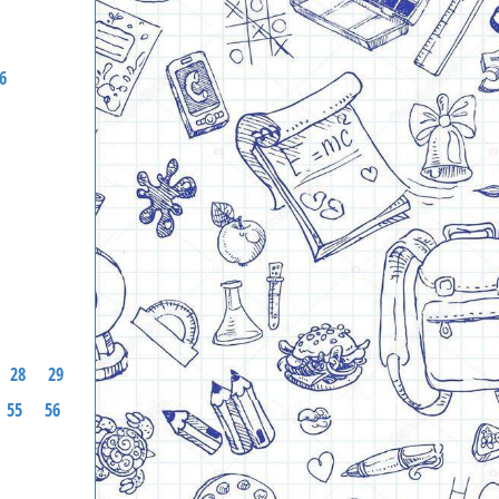
6
28
29
55
56