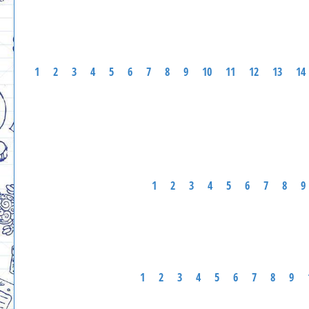
1
2
3
4
5
6
7
8
9
10
11
12
13
14
1
2
3
4
5
6
7
8
9
1
2
3
4
5
6
7
8
9