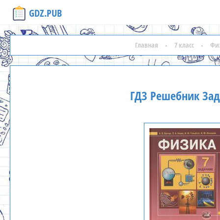
GDZ.PUB
Главная
7 класс
Фи
ГДЗ Решебник Зад