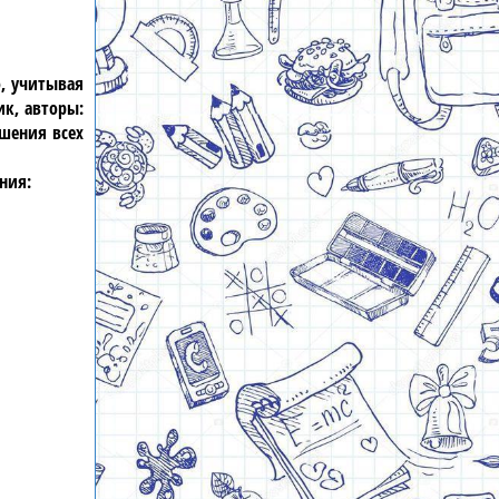
о, учитывая
к, авторы:
ешения всех
ния: