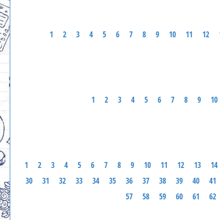
1
2
3
4
5
6
7
8
9
10
11
12
1
2
3
4
5
6
7
8
9
10
1
2
3
4
5
6
7
8
9
10
11
12
13
14
30
31
32
33
34
35
36
37
38
39
40
41
57
58
59
60
61
62