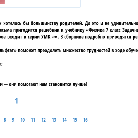
ак хотелось бы большинству родителей. Да это и не удивительн
сьма пригодится решебник к учебнику «Физика 7 класс Задачни
орое входит в серии УМК «». В сборнике подробно приводятся р
Гельфгат» поможет преодолеть множество трудностей в ходе обуче
а;
и — они помогают нам становится лучше!
1
8
9
10
11
12
13
14
15
16