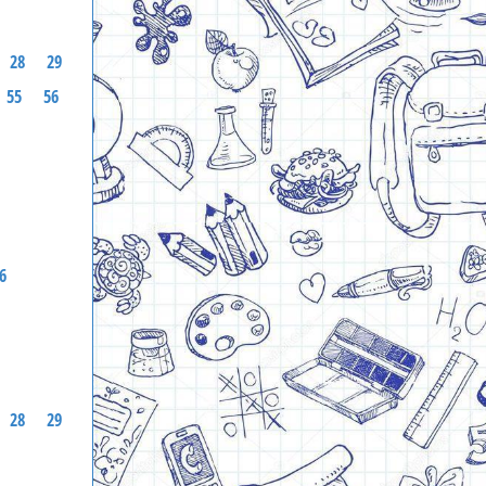
28
29
55
56
6
28
29