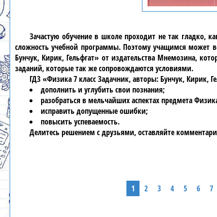
Зачастую обучение в школе проходит не так гладко, к
сложность учебной программы. Поэтому учащимся может ве
Бунчук, Кирик, Гельфгат» от издательства Мнемозина, кот
заданий, которые так же сопровождаются условиями.
ГДЗ «Физика 7 класс Задачник, авторы: Бунчук, Кирик, 
дополнить и углубить свои познания;
разобраться в мельчайших аспектах предмета Физик
исправить допущенные ошибки;
повысить успеваемость.
Делитесь решением с друзьями, оставляйте комментари
1
2
3
4
5
6
7