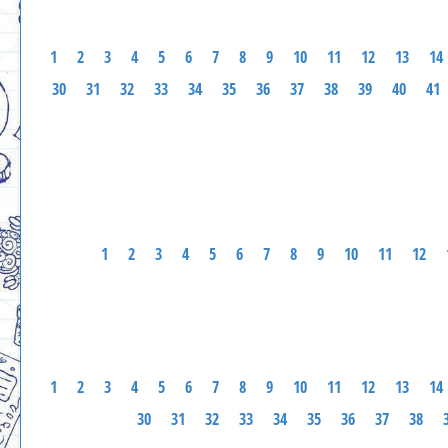
1
2
3
4
5
6
7
8
9
10
11
12
13
14
30
31
32
33
34
35
36
37
38
39
40
41
1
2
3
4
5
6
7
8
9
10
11
12
1
2
3
4
5
6
7
8
9
10
11
12
13
14
30
31
32
33
34
35
36
37
38