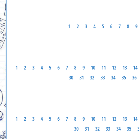
1
2
3
4
5
6
7
8
9
1
2
3
4
5
6
7
8
9
10
11
12
13
14
30
31
32
33
34
35
36
1
2
3
4
5
6
7
8
9
10
11
12
13
14
30
31
32
33
34
35