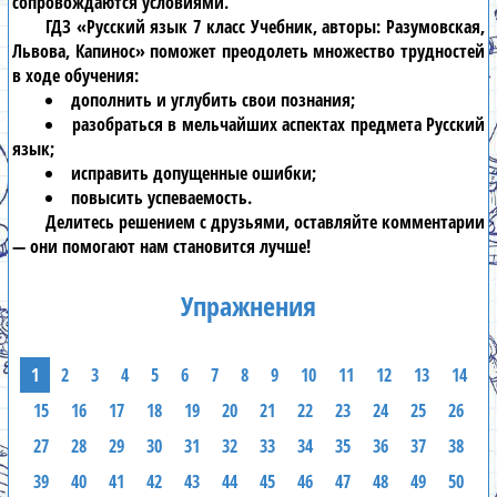
сопровождаются условиями.
ГДЗ «Русский язык 7 класс Учебник, авторы: Разумовская,
Львова, Капинос» поможет преодолеть множество трудностей
в ходе обучения:
дополнить и углубить свои познания;
разобраться в мельчайших аспектах предмета Русский
язык;
исправить допущенные ошибки;
повысить успеваемость.
Делитесь решением с друзьями, оставляйте комментарии
— они помогают нам становится лучше!
Упражнения
1
2
3
4
5
6
7
8
9
10
11
12
13
14
15
16
17
18
19
20
21
22
23
24
25
26
27
28
29
30
31
32
33
34
35
36
37
38
39
40
41
42
43
44
45
46
47
48
49
50