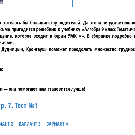
ак хотелось бы большинству родителей. Да это и не удивительн
ьма пригодится решебник к учебнику «Алгебра 9 класс Тематиче
ещение, которое входит в серии УМК «». В сборнике подробно 
овиями.
ы: Дудницын, Кронгауз» поможет преодолеть множество труднос
а;
и — они помогают нам становится лучше!
р. 7. Тест №1
ИАНТ 2
ВАРИАНТ 3
ВАРИАНТ 4