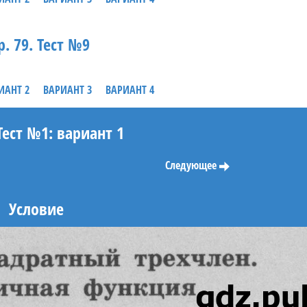
р. 79. Тест №9
ИАНТ 2
ВАРИАНТ 3
ВАРИАНТ 4
 Тест №1: вариант 1
Следующее
Условие