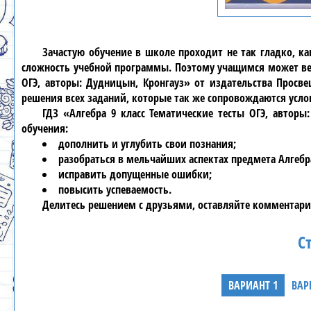
Зачастую обучение в школе проходит не так гладко, к
сложность учебной программы. Поэтому учащимся может вес
ОГЭ, авторы: Дудницын, Кронгауз» от издательства Просв
решения всех заданий, которые так же сопровождаются усл
ГДЗ «Алгебра 9 класс Тематические тесты ОГЭ, автор
обучения:
дополнить и углубить свои познания;
разобраться в мельчайших аспектах предмета Алгебр
исправить допущенные ошибки;
повысить успеваемость.
Делитесь решением с друзьями, оставляйте комментари
Ст
ВАРИАНТ 1
ВАР