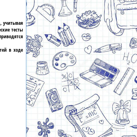
о, учитывая
ские тесты
приводятся
тей в ходе