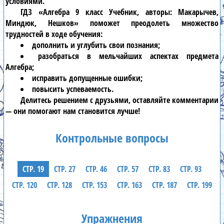
условиями.
ГДЗ «Алгебра 9 класс Учебник, авторы: Макарычев,
Миндюк, Нешков» поможет преодолеть множество
трудностей в ходе обучения:
дополнить и углубить свои познания;
разобраться в мельчайших аспектах предмета
Алгебра;
исправить допущенные ошибки;
повысить успеваемость.
Делитесь решением с друзьями, оставляйте комментарии
— они помогают нам становится лучше!
Контрольные вопросы
СТР. 19
СТР. 27
СТР. 46
СТР. 57
СТР. 83
СТР. 93
СТР. 120
СТР. 128
СТР. 153
СТР. 163
СТР. 187
СТР. 199
Упражнения