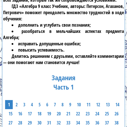
всех заданий, которые так же сопровождаются условиями.
ГДЗ «Алгебра 9 класс Учебник, авторы: Петерсон, Агаханов,
Петрович» поможет преодолеть множество трудностей в ходе
обучения:
дополнить и углубить свои познания;
разобраться в мельчайших аспектах предмета
Алгебра;
исправить допущенные ошибки;
повысить успеваемость.
Делитесь решением с друзьями, оставляйте комментарии
— они помогают нам становится лучше!
Задания
Часть 1
1
2
3
4
5
6
7
8
9
10
11
12
13
14
15
16
17
18
19
20
21
22
23
24
25
26
27
28
29
30
31
32
33
34
35
36
37
38