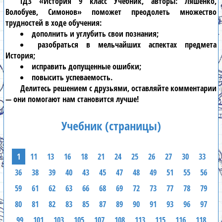
ГДЗ «История 9 класс Учебник, авторы: Ляшенко,
Волобуев, Симонов» поможет преодолеть множество
трудностей в ходе обучения:
дополнить и углубить свои познания;
разобраться в мельчайших аспектах предмета
История;
исправить допущенные ошибки;
повысить успеваемость.
Делитесь решением с друзьями, оставляйте комментарии
— они помогают нам становится лучше!
Учебник (страницы)
1
11
13
16
18
21
24
25
26
27
30
33
36
38
39
40
43
45
47
48
49
51
55
56
59
61
62
63
66
68
69
72
73
77
78
79
80
81
82
83
85
87
89
90
91
93
96
97
99
101
103
105
107
108
113
115
116
118