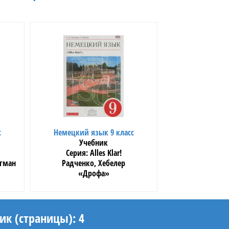
с
Немецкий язык 9 класс
Учебник
Alles Klar!
йгман
Радченко, Хебелер
«Дрофа»
ик (страницы): 4