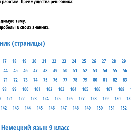
м работам. Преимущества
решебника
:
одимую тему.
пробелы в своих знаниях.
ник (страницы)
17
18
19
20
21
22
23
24
25
26
27
28
29
44
45
46
47
48
49
50
51
52
53
54
55
56
71
72
73
74
75
76
77
78
79
80
81
82
83
98
99
100
101
102
103
104
105
106
107
108
0
121
122
123
124
125
126
127
128
129
130
13
142
143
144
145
146
147
148
149
150
151
152
 Немецкий язык 9 класс