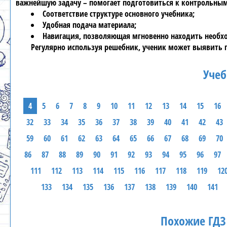
важнейшую задачу – помогает подготовиться к контрольны
Соответствие структуре основного учебника;
Удобная подача материала;
Навигация, позволяющая мгновенно находить необх
Регулярно используя
решебник
, ученик может выявить 
Учеб
4
5
6
7
8
9
10
11
12
13
14
15
16
32
33
34
35
36
37
38
39
40
41
42
43
59
60
61
62
63
64
65
66
67
68
69
70
86
87
88
89
90
91
92
93
94
95
96
97
111
112
113
114
115
116
117
118
119
12
133
134
135
136
137
138
139
140
141
Похожие ГДЗ