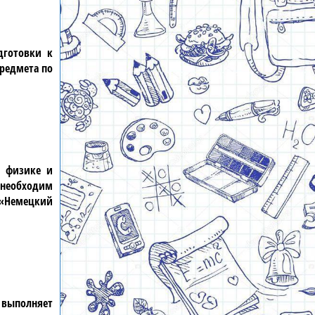
дготовки к
редмета по
т физике и
 необходим
«Немецкий
и выполняет