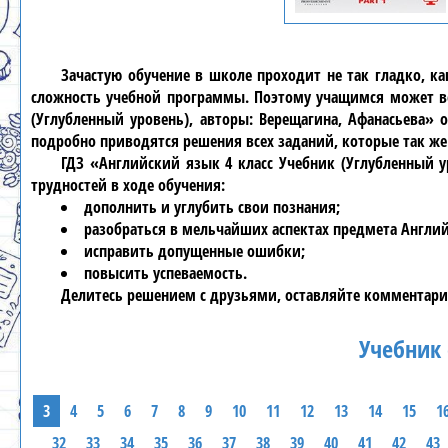
Зачастую обучение в школе проходит не так гладко, к
сложность учебной программы. Поэтому учащимся может ве
(Углубленный уровень), авторы: Верещагина, Афанасьева» 
подробно приводятся решения всех заданий, которые так ж
ГДЗ «Английский язык 4 класс Учебник (Углубленный у
трудностей в ходе обучения:
дополнить и углубить свои познания;
разобраться в мельчайших аспектах предмета Англи
исправить допущенные ошибки;
повысить успеваемость.
Делитесь решением с друзьями, оставляйте комментари
Учебник 
3
4
5
6
7
8
9
10
11
12
13
14
15
1
32
33
34
35
36
37
38
39
40
41
42
43