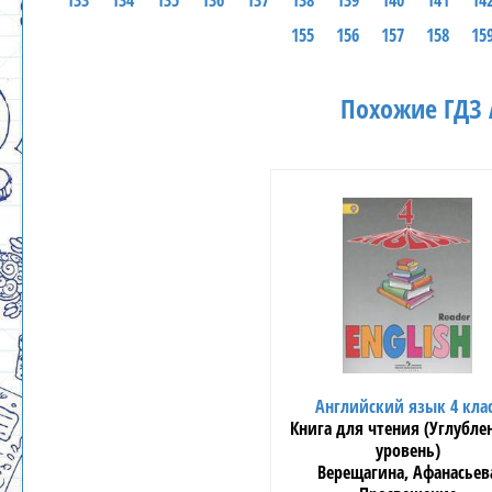
133
134
135
136
137
138
139
140
141
14
155
156
157
158
15
Похожие ГДЗ 
Английский язык 4 кла
Книга для чтения (Углубл
уровень)
Верещагина, Афанасьев