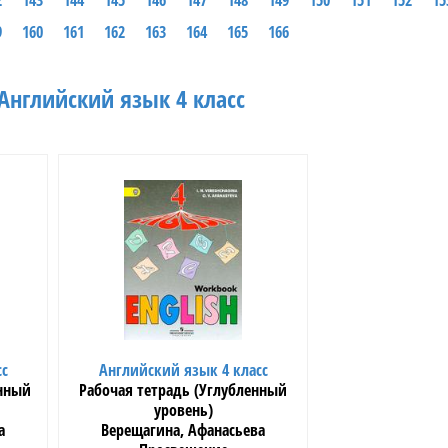
2
143
144
145
146
147
148
149
150
151
152
15
9
160
161
162
163
164
165
166
Английский язык 4 класс
сс
Английский язык 4 класс
енный
Рабочая тетрадь (Углубленный
уровень)
а
Верещагина, Афанасьева