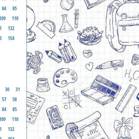
84
85
109
110
1
132
3
154
30
31
57
58
84
85
109
110
1
132