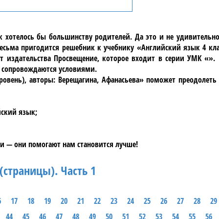
ак хотелось бы большинству родителей. Да это и не удивительн
сьма пригодится решебник к учебнику «Английский язык 4 кла
от издательства Просвещение, которое входит в серии УМК «». 
е сопровождаются условиями.
ровень), авторы: Верещагина, Афанасьева» поможет преодолеть
йский язык;
и — они помогают нам становится лучше!
(страницы). Часть 1
6
17
18
19
20
21
22
23
24
25
26
27
28
29
44
45
46
47
48
49
50
51
52
53
54
55
56