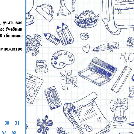
о, учитывая
сс Учебник
В сборнике
 множество
30
31
57
58