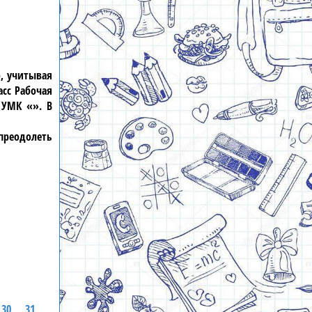
о, учитывая
сс Рабочая
 УМК «». В
преодолеть
30
31