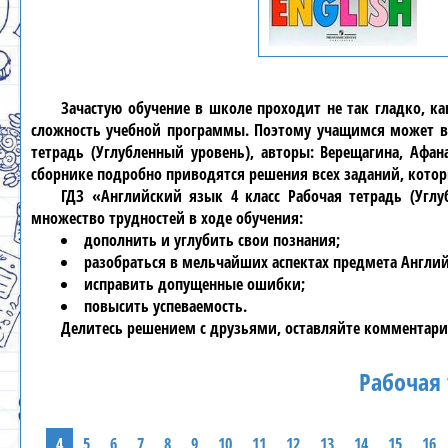
Зачастую обучение в школе проходит не так гладко, к
сложность учебной программы. Поэтому учащимся может ве
тетрадь (Углубленный уровень), авторы: Верещагина, Афан
сборнике подробно приводятся решения всех заданий, кото
ГДЗ «Английский язык 4 класс Рабочая тетрадь (Углу
множество трудностей в ходе обучения:
дополнить и углубить свои познания;
разобраться в мельчайших аспектах предмета Англи
исправить допущенные ошибки;
повысить успеваемость.
Делитесь решением с друзьями, оставляйте комментари
Рабочая 
4
5
6
7
8
9
10
11
12
13
14
15
16