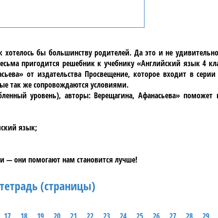
ак хотелось бы большинству родителей. Да это и не удивительн
сьма пригодится решебник к учебнику «Английский язык 4 кла
асьева» от издательства Просвещение, которое входит в серии
рые так же сопровождаются условиями.
бленный уровень), авторы: Верещагина, Афанасьева» поможет 
йский язык;
и — они помогают нам становится лучше!
тетрадь (страницы)
17
18
19
20
21
22
23
24
25
26
27
28
29