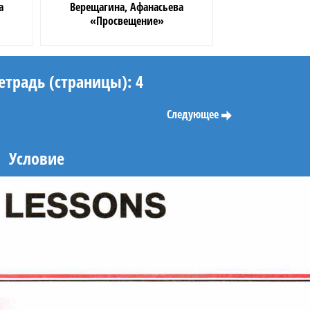
а
Верещагина, Афанасьева
«Просвещение»
етрадь (страницы): 4
Следующее
Условие