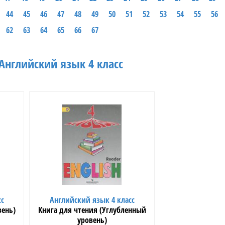
44
45
46
47
48
49
50
51
52
53
54
55
56
62
63
64
65
66
67
Английский язык 4 класс
сс
Английский язык 4 класс
вень)
Книга для чтения (Углубленный
уровень)