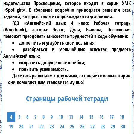
издательства Просвещение, которое входит в серии УМК
«Spotlight». В сборнике подробно приводятся решения всех
заданий, которые так же сопровождаются условиями.
ГДЗ «Английский язык 4 класс Рабочая тетрадь
(Workbook), авторы: Эванс, Дули, Быкова, Поспелова»
поможет преодолеть множество трудностей в ходе обучения:
дополнить и углубить свои познания;
разобраться в мельчайших аспектах предмета
Английский язык;
исправить допущенные ошибки;
повысить успеваемость.
Делитесь решением с друзьями, оставляйте комментарии
— они помогают нам становится лучше!
Страницы рабочей тетради
4
5
6
7
8
9
10
11
14
15
16
17
18
19
20
21
22
23
24
25
26
27
28
29
30