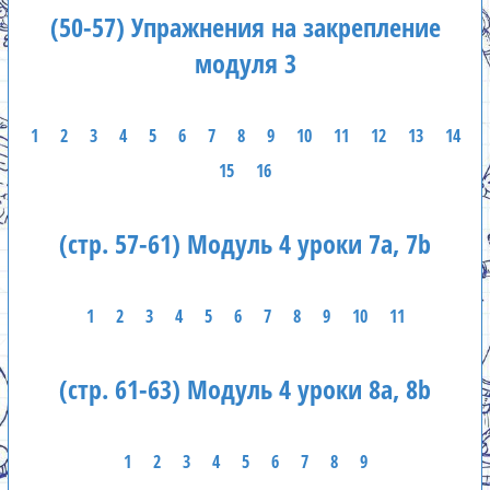
(50-57) Упражнения на закрепление
модуля 3
1
2
3
4
5
6
7
8
9
10
11
12
13
14
15
16
(стр. 57-61) Модуль 4 уроки 7а, 7b
1
2
3
4
5
6
7
8
9
10
11
(стр. 61-63) Модуль 4 уроки 8а, 8b
1
2
3
4
5
6
7
8
9