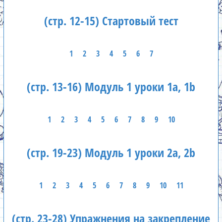
(стр. 12-15) Стартовый тест
1
2
3
4
5
6
7
(стр. 13-16) Модуль 1 уроки 1а, 1b
1
2
3
4
5
6
7
8
9
10
(стр. 19-23) Модуль 1 уроки 2а, 2b
1
2
3
4
5
6
7
8
9
10
11
(стр. 23-28) Упражнения на закрепление