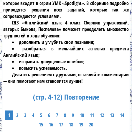
которое входит в серии УМК «Spotlight». В сборнике подробно
приводятся решения всех заданий, которые так же
сопровождаются условиями.
ГДЗ «Английский язык 4 класс Сборник упражнений,
авторы: Быкова, Поспелова» поможет преодолеть множество
трудностей в ходе обучения:
дополнить и углубить свои познания;
разобраться в мельчайших аспектах предмета
Английский язык;
исправить допущенные ошибки;
повысить успеваемость.
Делитесь решением с друзьями, оставляйте комментарии
— они помогают нам становится лучше!
(стр. 4-12) Повторение
1
2
3
4
5
6
7
8
9
10
11
12
13
14
15
16
17
18
19
20