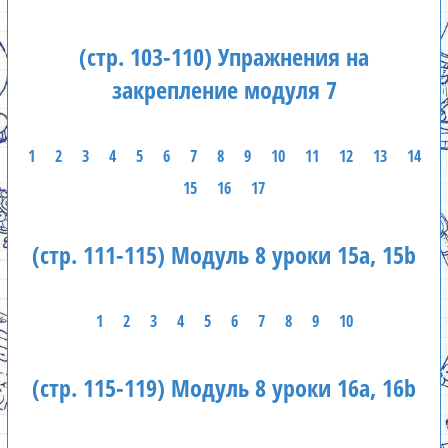
(стр. 103-110) Упражнения на
закрепление модуля 7
1
2
3
4
5
6
7
8
9
10
11
12
13
14
15
16
17
(стр. 111-115) Модуль 8 уроки 15а, 15b
1
2
3
4
5
6
7
8
9
10
(стр. 115-119) Модуль 8 уроки 16а, 16b