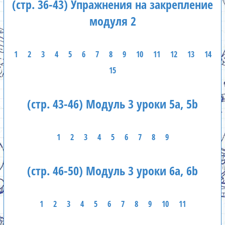
(стр. 36-43) Упражнения на закрепление
модуля 2
1
2
3
4
5
6
7
8
9
10
11
12
13
14
15
(стр. 43-46) Модуль 3 уроки 5а, 5b
1
2
3
4
5
6
7
8
9
(стр. 46-50) Модуль 3 уроки 6а, 6b
1
2
3
4
5
6
7
8
9
10
11