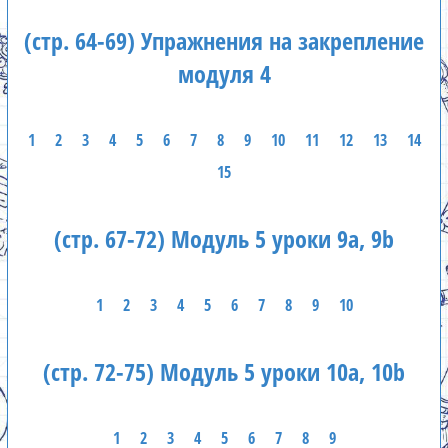
(стр. 64-69) Упражнения на закрепление
модуля 4
1
2
3
4
5
6
7
8
9
10
11
12
13
14
15
(стр. 67-72) Модуль 5 уроки 9а, 9b
1
2
3
4
5
6
7
8
9
10
(стр. 72-75) Модуль 5 уроки 10а, 10b
1
2
3
4
5
6
7
8
9