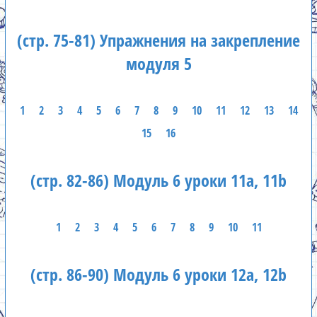
(стр. 75-81) Упражнения на закрепление
модуля 5
1
2
3
4
5
6
7
8
9
10
11
12
13
14
15
16
(стр. 82-86) Модуль 6 уроки 11а, 11b
1
2
3
4
5
6
7
8
9
10
11
(стр. 86-90) Модуль 6 уроки 12а, 12b