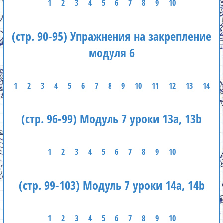
1
2
3
4
5
6
7
8
9
10
(стр. 90-95) Упражнения на закрепление
модуля 6
1
2
3
4
5
6
7
8
9
10
11
12
13
14
(стр. 96-99) Модуль 7 уроки 13а, 13b
1
2
3
4
5
6
7
8
9
10
(стр. 99-103) Модуль 7 уроки 14а, 14b
1
2
3
4
5
6
7
8
9
10