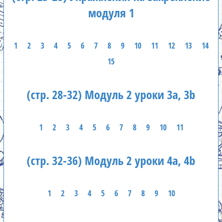
модуля 1
1
2
3
4
5
6
7
8
9
10
11
12
13
14
15
(стр. 28-32) Модуль 2 уроки 3а, 3b
1
2
3
4
5
6
7
8
9
10
11
(стр. 32-36) Модуль 2 уроки 4а, 4b
1
2
3
4
5
6
7
8
9
10