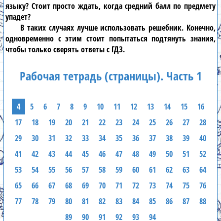
языку
? Стоит просто ждать, когда средний балл по предмету
упадет?
В таких случаях лучше использовать
решебник
. Конечно,
одновременно с этим стоит попытаться подтянуть знания,
чтобы только сверять ответы с
ГДЗ
.
Рабочая тетрадь (страницы). Часть 1
4
5
6
7
8
9
10
11
12
13
14
15
16
17
18
19
20
21
22
23
24
25
26
27
28
29
30
31
32
33
34
35
36
37
38
39
40
41
42
43
44
45
46
47
48
49
50
51
52
53
54
55
56
57
58
59
60
61
62
63
64
65
66
67
68
69
70
71
72
73
74
75
76
77
78
79
80
81
82
83
84
85
86
87
88
89
90
91
92
93
94