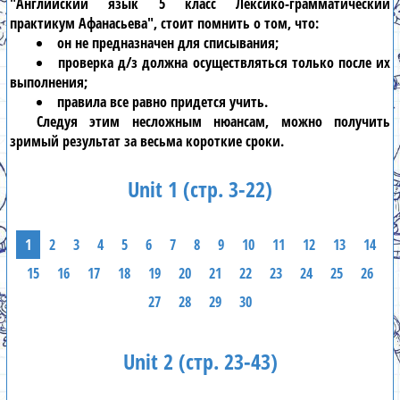
"Английский язык 5 класс Лексико-грамматический
практикум Афанасьева"
, стоит помнить о том, что:
он не предназначен для списывания;
проверка д/з должна осуществляться только после их
выполнения;
правила все равно придется учить.
Следуя этим несложным нюансам, можно получить
зримый результат за весьма короткие сроки.
Unit 1 (стр. 3-22)
1
2
3
4
5
6
7
8
9
10
11
12
13
14
15
16
17
18
19
20
21
22
23
24
25
26
27
28
29
30
Unit 2 (стр. 23-43)