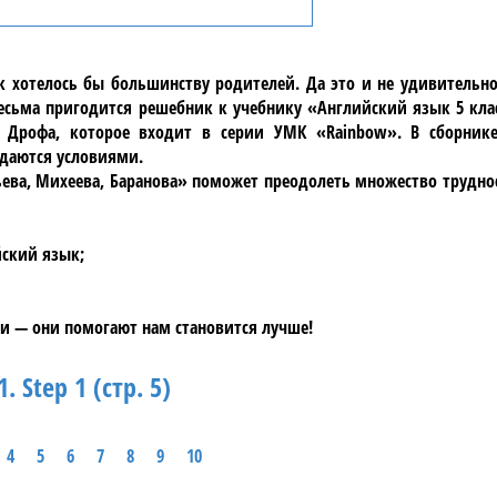
ак хотелось бы большинству родителей. Да это и не удивительн
сьма пригодится решебник к учебнику «Английский язык 5 клас
ва Дрофа, которое входит в серии УМК «Rainbow». В сборник
ждаются условиями.
ьева, Михеева, Баранова» поможет преодолеть множество трудно
йский язык;
и — они помогают нам становится лучше!
1. Step 1 (стр. 5)
4
5
6
7
8
9
10