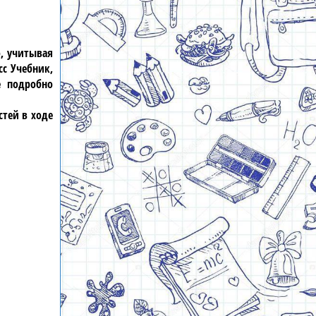
о, учитывая
с Учебник,
е подробно
стей в ходе