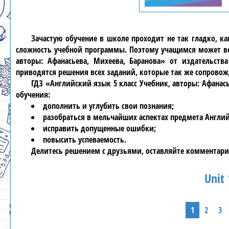
Зачастую обучение в школе проходит не так гладко, к
сложность учебной программы. Поэтому учащимся может ве
авторы: Афанасьева, Михеева, Баранова» от издательст
приводятся решения всех заданий, которые так же сопрово
ГДЗ «Английский язык 5 класс Учебник, авторы: Афанас
обучения:
дополнить и углубить свои познания;
разобраться в мельчайших аспектах предмета Англи
исправить допущенные ошибки;
повысить успеваемость.
Делитесь решением с друзьями, оставляйте комментари
Unit 
1
2
3