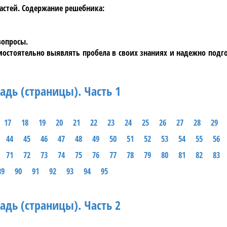
частей. Содержание
решебника
:
вопросы.
мостоятельно выявлять пробела в своих знаниях и надежно подг
адь (страницы). Часть 1
17
18
19
20
21
22
23
24
25
26
27
28
29
44
45
46
47
48
49
50
51
52
53
54
55
56
71
72
73
74
75
76
77
78
79
80
81
82
83
89
90
91
92
93
94
95
адь (страницы). Часть 2