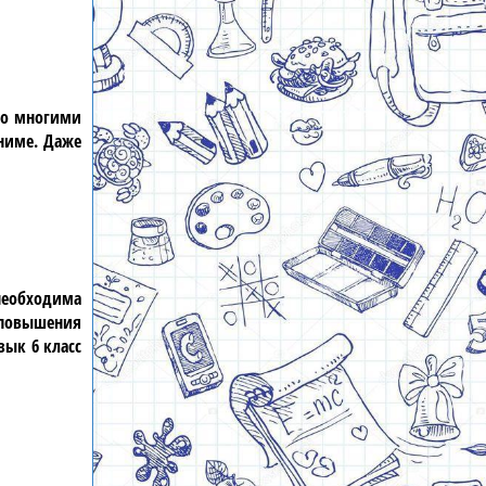
 со многими
ниме. Даже
необходима
повышения
зык 6 класс