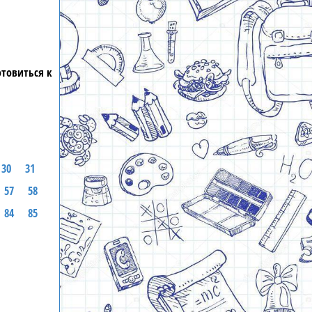
отовиться к
30
31
57
58
84
85