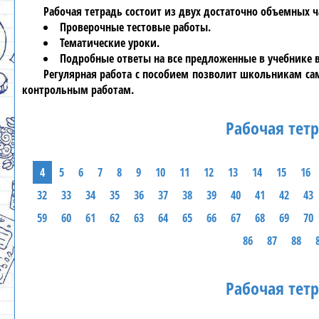
Рабочая тетрадь состоит из двух достаточно объемных 
Проверочные тестовые работы.
Тематические уроки.
Подробные ответы на все предложенные в учебнике 
Регулярная работа с пособием позволит школьникам са
контрольным работам.
Рабочая тетр
4
5
6
7
8
9
10
11
12
13
14
15
16
32
33
34
35
36
37
38
39
40
41
42
43
59
60
61
62
63
64
65
66
67
68
69
70
86
87
88
Рабочая тетр