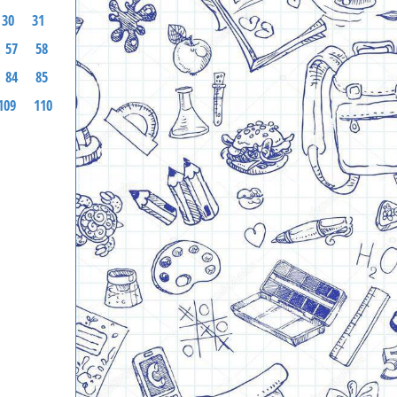
30
31
57
58
84
85
109
110